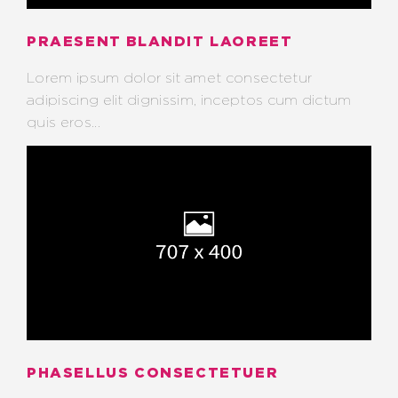
PRAESENT BLANDIT LAOREET
Lorem ipsum dolor sit amet consectetur
adipiscing elit dignissim, inceptos cum dictum
quis eros...
PHASELLUS CONSECTETUER