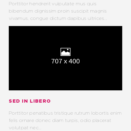
Porttitor hendrerit vulputate mus quis
bibendum dignissim proin suscipit magnis
vivamus, congue dictum dapibus ultrices...
SED IN LIBERO
Porttitor penatibus tristique rutrum lobortis enim
felis ornare donec diam turpis, odio placerat
volutpat nec...