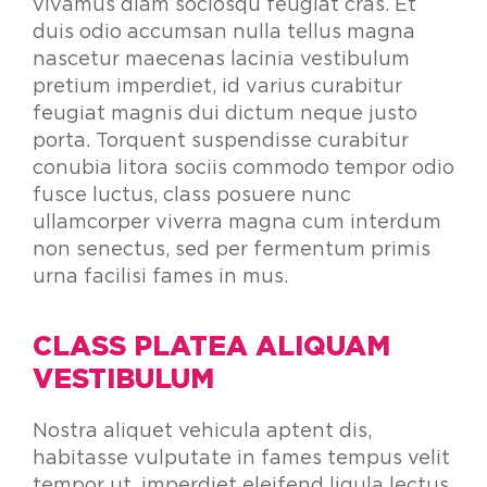
vivamus diam sociosqu feugiat cras. Et
duis odio accumsan nulla tellus magna
nascetur maecenas lacinia vestibulum
pretium imperdiet, id varius curabitur
feugiat magnis dui dictum neque justo
porta. Torquent suspendisse curabitur
conubia litora sociis commodo tempor odio
fusce luctus, class posuere nunc
ullamcorper viverra magna cum interdum
non senectus, sed per fermentum primis
urna facilisi fames in mus.
CLASS PLATEA ALIQUAM
VESTIBULUM
Nostra aliquet vehicula aptent dis,
habitasse vulputate in fames tempus velit
tempor ut, imperdiet eleifend ligula lectus