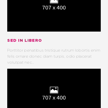
SED IN LIBERO
Porttitor penatibus tristique rutrum lobortis enim
felis ornare donec diam turpis, odio placerat
volutpat nec...