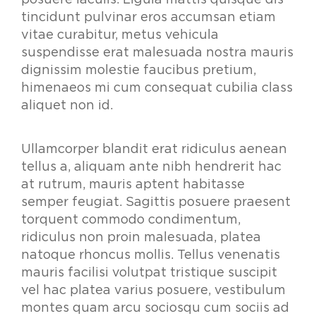
posuere iaculis. Ligula mattis quisque dis
tincidunt pulvinar eros accumsan etiam
vitae curabitur, metus vehicula
suspendisse erat malesuada nostra mauris
dignissim molestie faucibus pretium,
himenaeos mi cum consequat cubilia class
aliquet non id.
Ullamcorper blandit erat ridiculus aenean
tellus a, aliquam ante nibh hendrerit hac
at rutrum, mauris aptent habitasse
semper feugiat. Sagittis posuere praesent
torquent commodo condimentum,
ridiculus non proin malesuada, platea
natoque rhoncus mollis. Tellus venenatis
mauris facilisi volutpat tristique suscipit
vel hac platea varius posuere, vestibulum
montes quam arcu sociosqu cum sociis ad