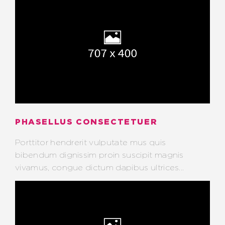
PHASELLUS CONSECTETUER
Porttitor hendrerit vulputate mus quis
bibendum dignissim proin suscipit magnis
vivamus, congue dictum dapibus ultrices...