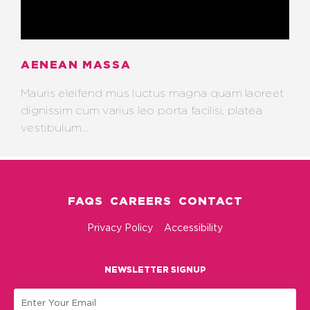
AENEAN MASSA
Mauris eleifend mus luctus magna quam laoreet
dignissim cum varius leo porta facilisi, platea
vestibulum...
FAQS
CAREERS
CONTACT
Privacy Policy
Accessibility
NEWSLETTER SIGNUP
Email